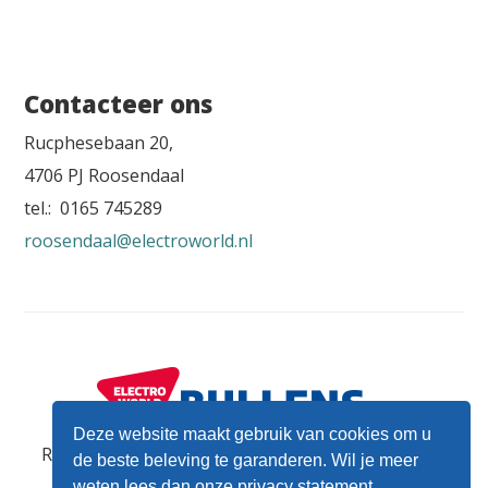
Contacteer ons
Rucphesebaan 20,
4706 PJ Roosendaal
tel.: 0165 745289
roosendaal@electroworld.nl
Deze website maakt gebruik van cookies om u
Rucphesebaan 20, 4706 PJ Roosendaal - Tel.: 0165
de beste beleving te garanderen. Wil je meer
745289
roosendaal@electroworld.nl
weten lees dan onze
privacy statement